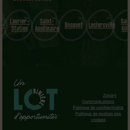
1
8
mu
-
Laurier-
Saint-
Sain
nicipalités
r-
Dosquet
Leclercville
Station
Apollinaire
Gill
ly
Région de Lotbinière © 2026 -
Tous droits réservés |
Réalisation:
Zonart
Communications
Politique de confidentialité
Politique de gestion des
cookies