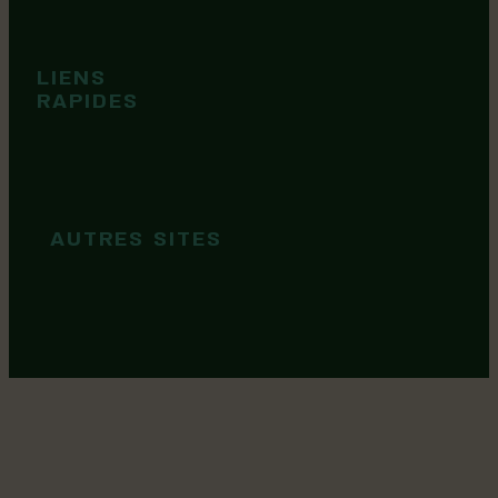
Événements
Territoire
Tops idées
LIENS
Cartes et
RAPIDES
brochures
Guide de
marque
AUTRES SITES
MRC Lotbinière
Goûtez Lotbinière