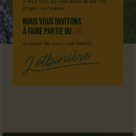
À vous tous qui avez envie de voir vos
projets se réaliser,
NOUS VOUS INVITONS
À FAIRE PARTIE DU
LOT
.
Au plaisir de vous y voir bientôt,
Follow me on LinkedIn
Follow me on LinkedIn
Follow me on LinkedIn
Follow me on LinkedIn
Follow me on LinkedIn