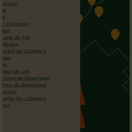
-Station
ille
ère
-C. d’Issoudun
gapit
toine-de-Tilly
ollinaire
douard-de-Lotbinière
lavien
lles
anvier-de-Joly
arcisse-de-Beaurivage
atrice-de-Beaurivage
ylvestre
Agathe-de-Lotbinière
Croix
n