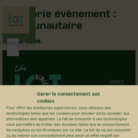
Catégorie évènement :
Communautaire
Rien trouvé.
Région de Lotbinière © 2026 -
Tous droits réservés |
Réalisation:
Zonart
Communications
Gérer le consentement aux
Politique de confidentialité
Politique de gestion des
cookies
cookies
Pour offrir les meilleures expériences, nous utilisons des
technologies telles que les cookies pour stocker et/ou accéder aux
informations des appareils. Le fait de consentir à ces technologies
Événements
nous permettra de traiter des données telles que le comportement
Territoire
de navigation ou les ID uniques sur ce site. Le fait de ne pas consentir
Tops idées
ou de retirer son consentement peut avoir un effet négatif sur