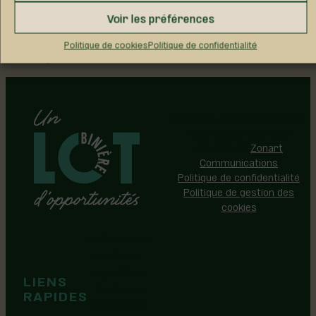
←
Voir les préférences
1
2
Politique de cookies
Politique de confidentialité
3
Région de Lotbinière © 2026 -
Tous droits réservés |
Réalisation:
Zonart
Communications
Politique de confidentialité
Politique de gestion des
cookies
Événements
Territoire
Tops idées
LIENS
Cartes et
RAPIDES
brochures