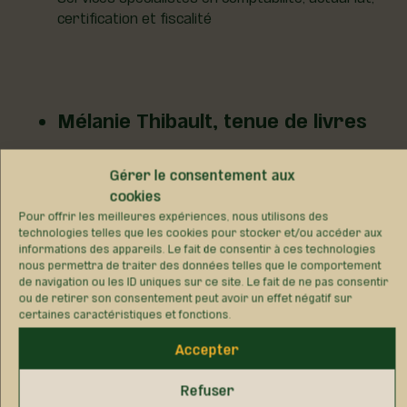
certification et fiscalité
Mélanie Thibault, tenue de livres
2 août 2026
Gérer le consentement aux
Service de comptabilité
cookies
Pour offrir les meilleures expériences, nous utilisons des
technologies telles que les cookies pour stocker et/ou accéder aux
informations des appareils. Le fait de consentir à ces technologies
nous permettra de traiter des données telles que le comportement
SoluSimple Assurances
de navigation ou les ID uniques sur ce site. Le fait de ne pas consentir
ou de retirer son consentement peut avoir un effet négatif sur
certaines caractéristiques et fonctions.
2 août 2026
Courtier d'assurance en dommages
Accepter
Refuser