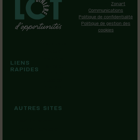
Réalisation:
Zonart
Communications
Politique de confidentialité
Politique de gestion des
cookies
Événements
Territoire
Tops idées
LIENS
Cartes et
RAPIDES
brochures
Guide de
marque
AUTRES SITES
MRC Lotbinière
Goûtez Lotbinière