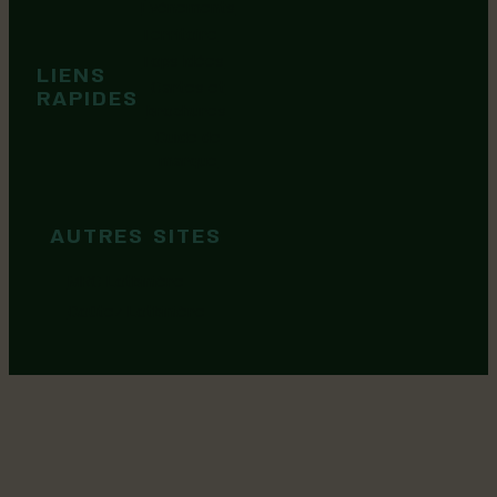
Événements
Territoire
Tops idées
LIENS
Cartes et
RAPIDES
brochures
Guide de
marque
AUTRES SITES
MRC Lotbinière
Goûtez Lotbinière