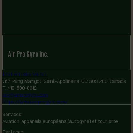
Air Pro Gyro inc.
DIVERTISSEMENT
767 Rang Marigot, Saint-Apollinaire, QC G0S 2E0, Canada
T. 418-580-8912
info@airprogyro.com
https://www.airprogyro.com/
Services:
Aviation, appareils européens (autogyre) et tourisme.
Partager: