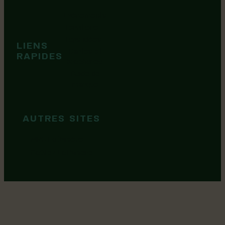
Événements
Territoire
Tops idées
LIENS
Cartes et
RAPIDES
brochures
Guide de
marque
AUTRES SITES
MRC Lotbinière
Goûtez Lotbinière