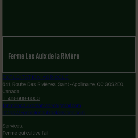
Ferme Les Aulx de la Rivière
EXPLOITATION AGRICOLE
641, Route Des Rivières, Saint-Apollinaire, QC G0S2E0,
Canada
T. 418-609-6050
fermelesaulxdelariviere@gmail.com
https://Fermelesaulxdelariviere.com
Services:
Ferme qui cultive l’ail