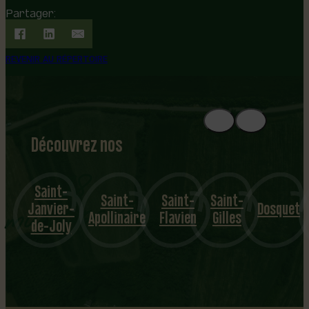
Partager:
REVENIR AU RÉPERTOIRE
Découvrez nos
1
8
mu
Saint-
Saint-
Saint-
Saint-
nicipalités
Janvier-
Dosquet
Apollinaire
Flavien
Gilles
de-Joly