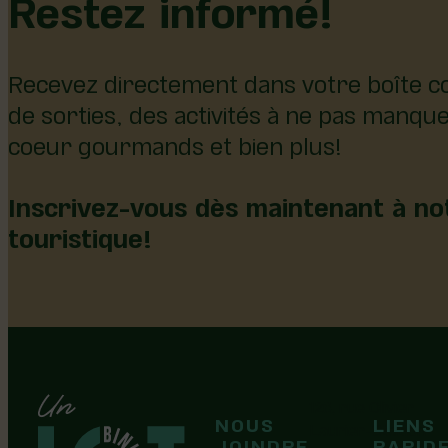
Restez informé!
Recevez directement dans votre boîte co
de sorties, des activités à ne pas manqu
coeur gourmands et bien plus!
Inscrivez-vous dès maintenant à not
touristique!
126, rue Olivier
NOUS
LIENS
F
F
Laurier-Station
JOINDRE
RAPID