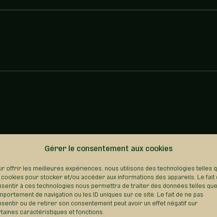
Gérer le consentement aux cookies
REVENIR AU RÉPERTOIRE
r offrir les meilleures expériences, nous utilisons des technologies telles 
 cookies pour stocker et/ou accéder aux informations des appareils. Le fait
sentir à ces technologies nous permettra de traiter des données telles que
portement de navigation ou les ID uniques sur ce site. Le fait de ne pas
sentir ou de retirer son consentement peut avoir un effet négatif sur
taines caractéristiques et fonctions.