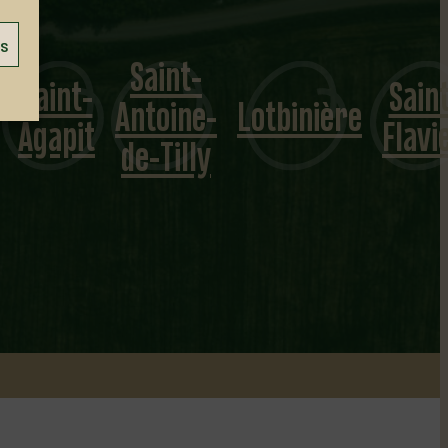
es
int-
Saint-
Saint-
oine-
Lotbinière
Flavien
Sylvestre
Tilly