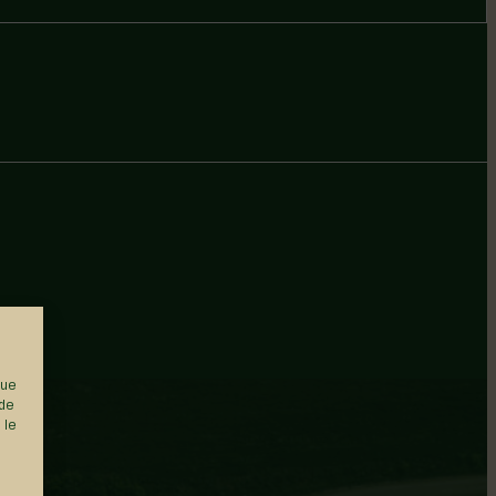
que
 de
 le