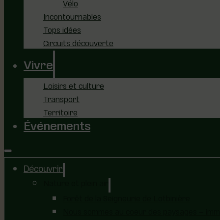
Vélo
Incontournables
Tops idées
Circuits découverte
Vivre
Loisirs et culture
Transport
Territoire
Événements
Découvrir
Nature et plein air
Forêt de la Seigneurie de Lotbinière
Nous sommes au coeur des paysages – immer