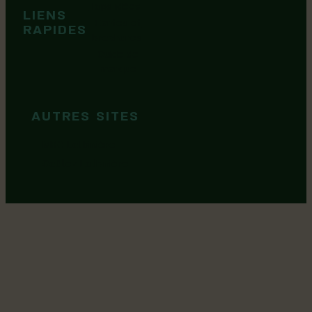
Territoire
Tops idées
LIENS
Cartes et
RAPIDES
brochures
Guide de
marque
AUTRES SITES
MRC Lotbinière
Goûtez Lotbinière