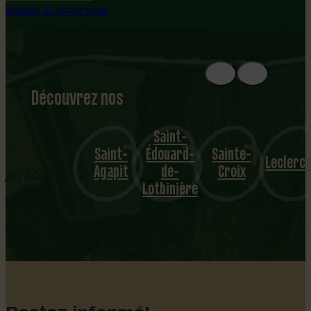
REVENIR AU RÉPERTOIRE
Découvrez nos
1
8
mu
Saint-
Saint-
Édouard-
Sainte-
N.-D
nicipalités
Leclercville
Agapit
de-
Croix
d’I
Lotbinière
…