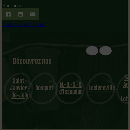
Partager:
REVENIR AU RÉPERTOIRE
Découvrez nos
1
8
mu
Sa
Saint-
N.-D.-S.-C.
Ag
nicipalités
Janvier-
Dosquet
Leclercville
d’Issoudun
de-Joly
Lotb