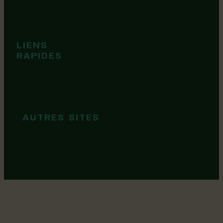
Événements
Territoire
Tops idées
LIENS
Cartes et
RAPIDES
brochures
Guide de
marque
AUTRES SITES
MRC Lotbinière
Goûtez Lotbinière