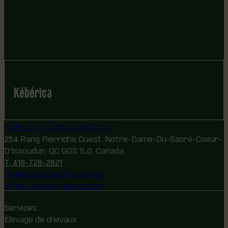
Kébérica
EXPLOITATION AGRICOLE
254 Rang Pierriche Ouest, Notre-Dame-Du-Sacré-Coeur-
D'Issoudun, QC G0S 1L0, Canada
T. 418-728-2821
bravario@globetrotter.net
https://www.keberica.com
Services:
Élevage de chevaux