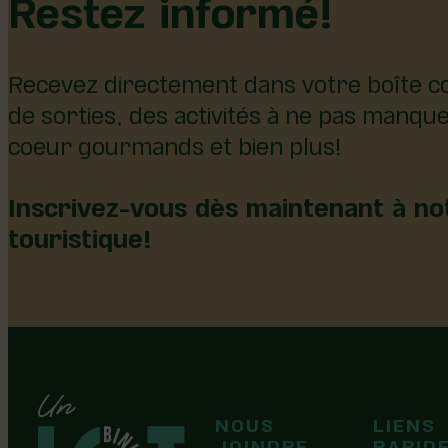
Restez informé!
Recevez directement dans votre boîte co
de sorties, des activités à ne pas manqu
coeur gourmands et bien plus!
Inscrivez-vous dès maintenant à not
touristique!
126, rue Olivier
NOUS
LIENS
F
F
Laurier-Station
JOINDRE
RAPID