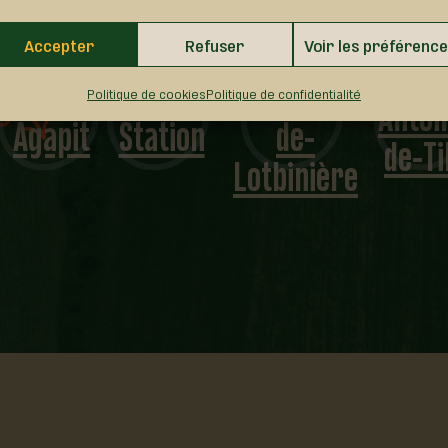
Sainte-
Accepter
Refuser
Voir les préférenc
Sain
Saint-
Laurier-
Agathe-
Antoi
Politique de cookies
Politique de confidentialité
Agapit
Station
de-
de-Ti
Lotbinière