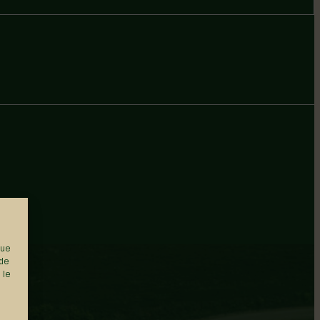
que
 de
 le