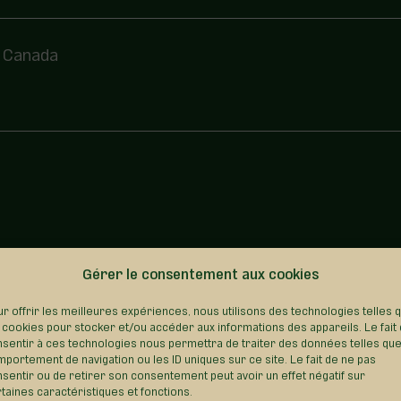
0, Canada
Gérer le consentement aux cookies
REVENIR AU RÉPERTOIRE
r offrir les meilleures expériences, nous utilisons des technologies telles 
 cookies pour stocker et/ou accéder aux informations des appareils. Le fait
sentir à ces technologies nous permettra de traiter des données telles que
portement de navigation ou les ID uniques sur ce site. Le fait de ne pas
sentir ou de retirer son consentement peut avoir un effet négatif sur
taines caractéristiques et fonctions.