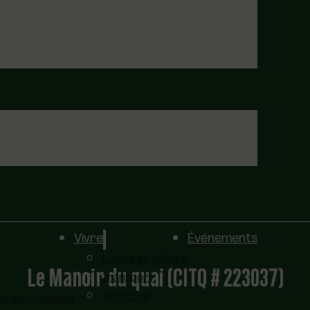
Vivre
Événements
Loisirs et culture
Le Manoir du quai (CITQ # 223037)
Transport
Territoire
sion virtuelle