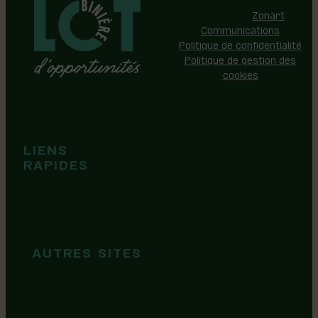
Réalisation:
Zonart
Communications
Politique de confidentialité
Politique de gestion des
cookies
Événements
Territoire
Tops idées
LIENS
Cartes et
RAPIDES
brochures
Guide de
marque
AUTRES SITES
MRC Lotbinière
Goûtez Lotbinière