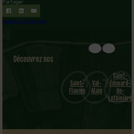
Partager:
REVENIR AU RÉPERTOIRE
Découvrez nos
1
8
mu
Saint-
Saint-
Val-
Édouard-
nicipalités
Flavien
Alain
de-
Lotbinière