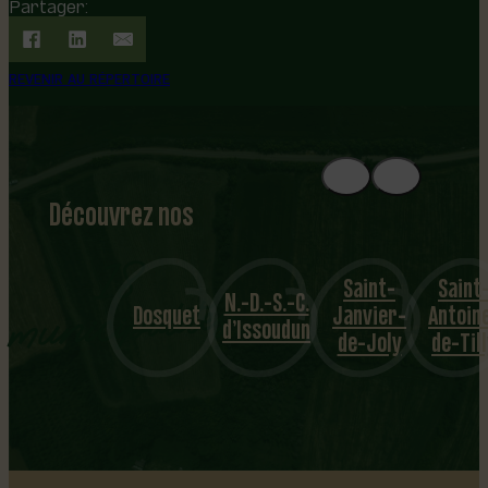
Partager:
REVENIR AU RÉPERTOIRE
Découvrez nos
1
8
mu
Saint-
Saint
N.-D.-S.-C.
nicipalités
Dosquet
Janvier-
Antoin
d’Issoudun
de-Joly
de-Til