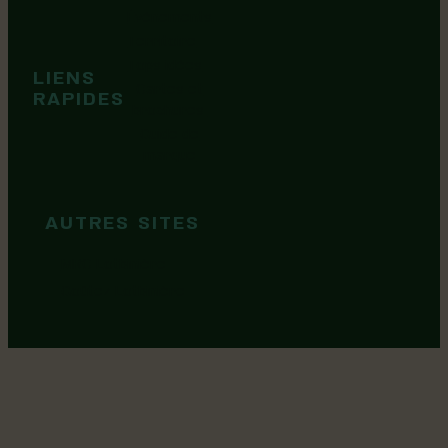
Événements
Territoire
Tops idées
LIENS
Cartes et
RAPIDES
brochures
Guide de
marque
AUTRES SITES
MRC Lotbinière
Goûtez Lotbinière