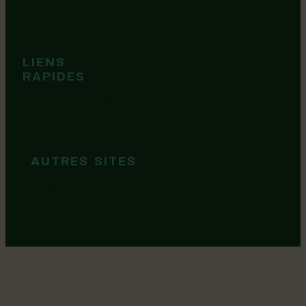
cookies
Événements
Territoire
Tops idées
LIENS
Cartes et
RAPIDES
brochures
Guide de
marque
AUTRES SITES
MRC Lotbinière
Goûtez Lotbinière