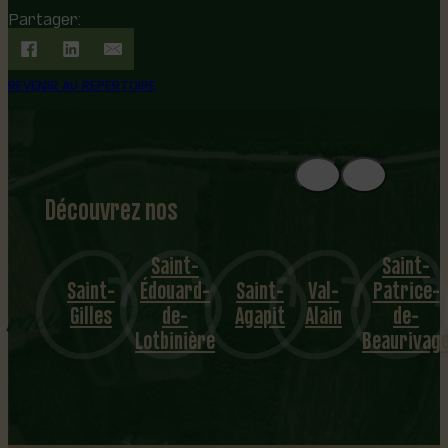
Partager:
REVENIR AU RÉPERTOIRE
Découvrez nos
1
8
mu
Saint-
Saint-
Saint-
Édouard-
Saint-
Val-
Patrice-
Sain
nicipalités
Gilles
de-
Agapit
Alain
de-
Cro
Lotbinière
Beaurivage
…