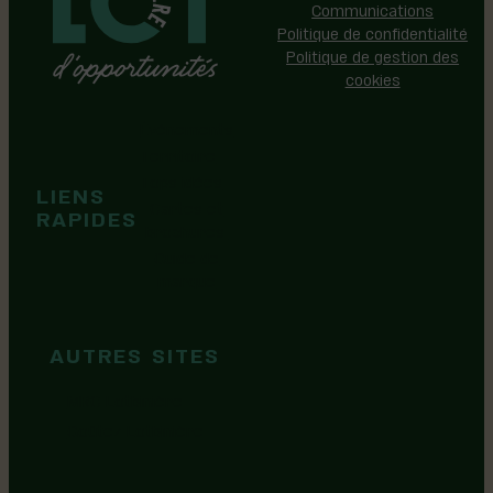
Communications
Politique de confidentialité
Politique de gestion des
cookies
Événements
Territoire
Tops idées
LIENS
Cartes et
RAPIDES
brochures
Guide de
marque
AUTRES SITES
MRC Lotbinière
Goûtez Lotbinière