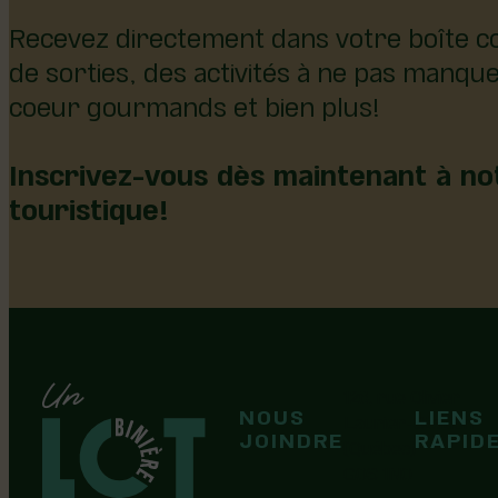
Recevez directement dans votre boîte co
de sorties, des activités à ne pas manqu
coeur gourmands et bien plus!
Inscrivez-vous dès maintenant à not
touristique!
126, rue Olivier
NOUS
LIENS
F
F
Laurier-Station
JOINDRE
RAPID
(Québec)
G0S 1N0