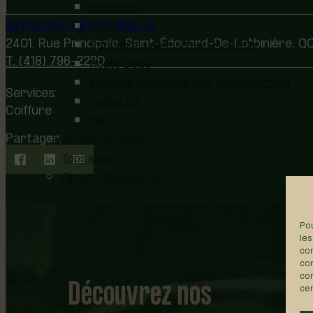
Paysages
SERVICES PERSONNELS
Quais
2401, Rue Principale, Saint-Édouard-De-Lotbinière, 
Randonnée pédestre et raquette
T. (418) 796-2280
Route bleue
Sentiers du secteur des Trois-Fourches
Services:
Haltes VR
Coiffure
Vélo
Partager:
Incontournables
Tops idées
Circuits découverte
Pou
les
con
com
Découvrez nos
con
cer