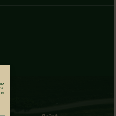
que
 de
 le
Saint-