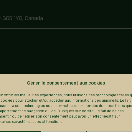
QC G0S 1Y0, Canada
REVENIR AU RÉPERTOIRE
Gérer le consentement aux cookies
r offrir les meilleures expériences, nous utilisons des technologies telles 
 cookies pour stocker et/ou accéder aux informations des appareils. Le fait
sentir à ces technologies nous permettra de traiter des données telles que
portement de navigation ou les ID uniques sur ce site. Le fait de ne pas
sentir ou de retirer son consentement peut avoir un effet négatif sur
taines caractéristiques et fonctions.
Saint-
Saint-