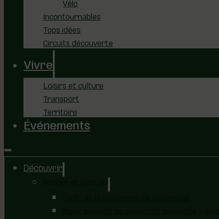
Vélo
Incontournables
Tops idées
Circuits découverte
Vivre
Loisirs et culture
Transport
Territoire
Événements
Découvrir
Nature et plein air
Forêt de la Seigneurie de Lotbinière
Nous sommes au coeur des paysages – immer