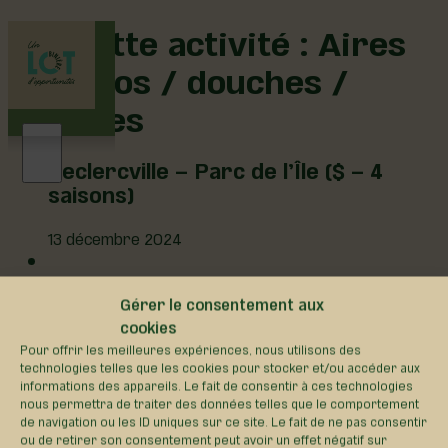
Étiquette activité :
Aires
de repos / douches /
toilettes
Leclercville – Parc de l’Île ($ – 4
saisons)
13 décembre 2024
Gérer le consentement aux
cookies
Région de Lotbinière © 2026 -
Pour offrir les meilleures expériences, nous utilisons des
Tous droits réservés |
technologies telles que les cookies pour stocker et/ou accéder aux
informations des appareils. Le fait de consentir à ces technologies
Réalisation:
Zonart
nous permettra de traiter des données telles que le comportement
Communications
de navigation ou les ID uniques sur ce site. Le fait de ne pas consentir
Politique de confidentialité
ou de retirer son consentement peut avoir un effet négatif sur