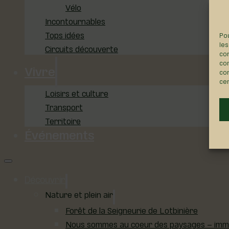
Vélo
Incontournables
Tops idées
Pou
les
Circuits découverte
con
com
Vivre
con
cer
Loisirs et culture
Transport
Territoire
Événements
Découvrir
Nature et plein air
Forêt de la Seigneurie de Lotbinière
Nous sommes au coeur des paysages – immer