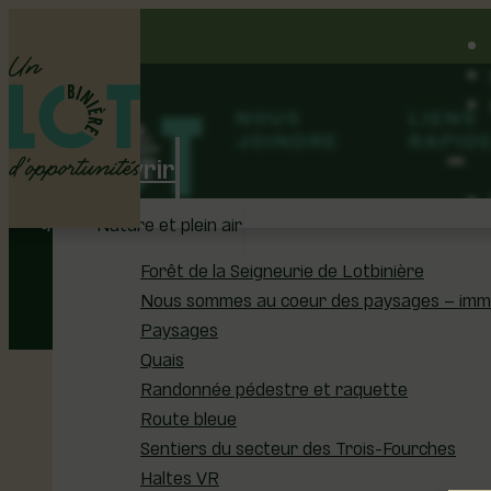
126, rue Olivier
NOUS
LIENS
F
F
Laurier-Station
JOINDRE
RAPID
(Québec)
Découvrir
G0S 1N0
418-926-3407
Nature et plein air
info@regionlotbini
Forêt de la Seigneurie de Lotbinière
Nous sommes au coeur des paysages – immer
Paysages
Quais
Randonnée pédestre et raquette
Route bleue
Sentiers du secteur des Trois-Fourches
Haltes VR