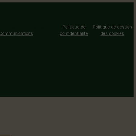
 - Tous droits réservés |
Politique de
Politique de gestion
 Communications
confidentialité
des cookies
 us on Facebook
 us on Facebook