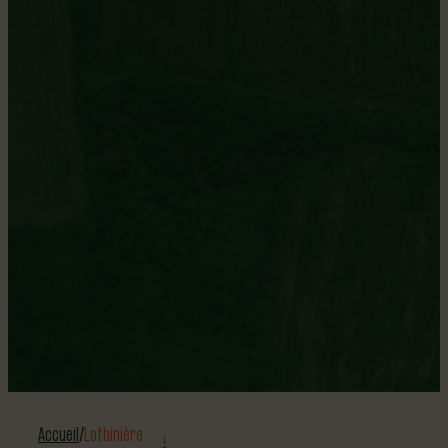
Lotbiniérain.raine
Population
802
Superficie
100,21
Accueil
Lotbinière