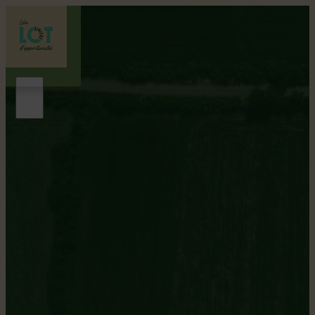
Lotbinière
Gentilé