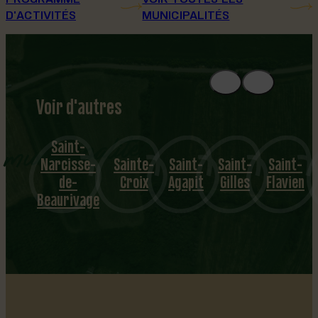
D'ACTIVITÉS
MUNICIPALITÉS
Voir d'autres
municipalités
Saint-
Narcisse-
Sainte-
Saint-
Saint-
Saint-
de-
Croix
Agapit
Gilles
Flavien
Beaurivage
…