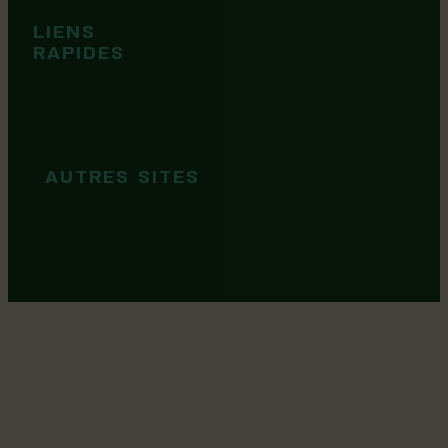
Territoire
Tops idées
LIENS
Cartes et
RAPIDES
brochures
Guide de
marque
AUTRES SITES
MRC Lotbinière
Goûtez Lotbinière