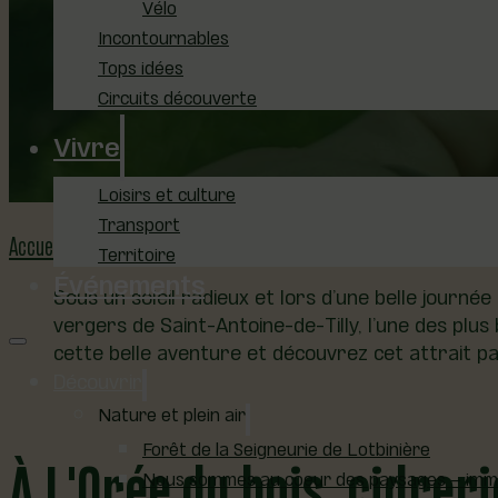
Vélo
Incontournables
Tops idées
Circuits découverte
Vivre
14 janvier 2025
Loisirs et culture
Transport
Accueil
Tourisme gourmand
Virée gourmande À L’Orée du bois, Cid
Territoire
Événements
Sous un soleil radieux et lors d’une belle journée 
vergers de Saint-Antoine-de-Tilly, l’une des plus
cette belle aventure et découvrez cet attrait par
Découvrir
Nature et plein air
À L'Orée du bois, cidreri
Forêt de la Seigneurie de Lotbinière
Nous sommes au coeur des paysages – immer