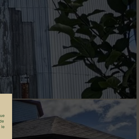
que
 de
 le