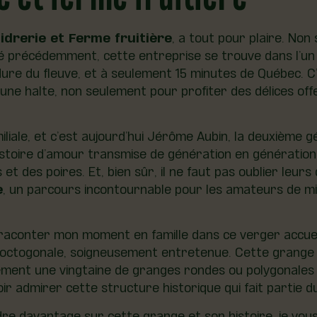
Cidrerie et Ferme fruitière
, a tout pour plaire. No
é précédemment, cette entreprise se trouve dans l’un 
rdure du fleuve, et à seulement 15 minutes de Québec. C
e une halte, non seulement pour profiter des délices of
miliale, et c’est aujourd’hui Jérôme Aubin, la deuxième gé
histoire d’amour transmise de génération en génération.
et des poires. Et, bien sûr, il ne faut pas oublier leur
e
, un parcours incontournable pour les amateurs de micr
raconter mon moment en famille dans ce verger accueill
 octogonale, soigneusement entretenue. Cette grange u
eulement une vingtaine de granges rondes ou polygonale
voir admirer cette structure historique qui fait partie d
dre davantage sur cette grange et son histoire, je vo