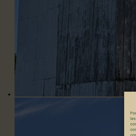
Pou
les
con
com
con