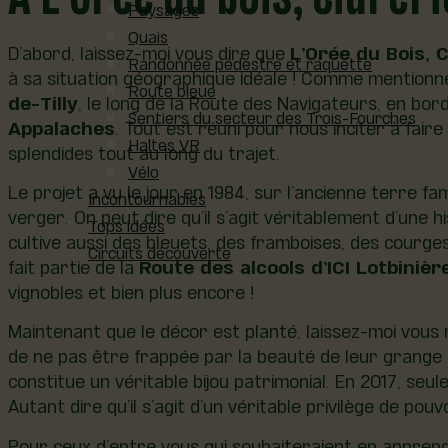
Paysages
Quais
D’abord, laissez-moi vous dire que
L’Orée du Bois, 
Randonnée pédestre et raquette
à sa situation géographique idéale ! Comme mentionn
Route bleue
de-Tilly
, le long de la Route des Navigateurs, en bo
Sentiers du secteur des Trois-Fourches
Appalaches
. Tout est réuni pour nous inciter à fair
Haltes VR
splendides tout au long du trajet.
Vélo
Le projet a vu le jour en 1984, sur l’ancienne terre fa
Incontournables
verger. On peut dire qu’il s’agit véritablement d’une 
Tops idées
cultive aussi des bleuets, des framboises, des courges 
Circuits découverte
fait partie de la
Route des alcools d’ICI Lotbinièr
vignobles et bien plus encore !
Maintenant que le décor est planté, laissez-moi vous 
de ne pas être frappée par la beauté de leur grange
constitue un véritable bijou patrimonial. En 2017, s
Autant dire qu’il s’agit d’un véritable privilège de pou
Pour ceux d’entre vous qui souhaiteraient en appren