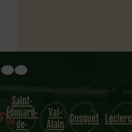
Saint-
Édouard-
Val-
Dosquet
Leclerc
de-
Alain