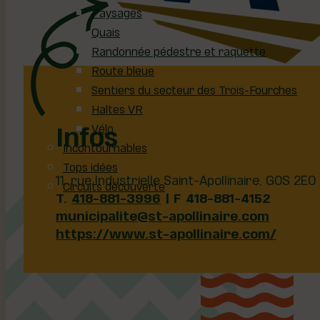
Paysages
Quais
Randonnée pédestre et raquette
Route bleue
Sentiers du secteur des Trois-Fourches
Haltes VR
Infos
Vélo
Incontournables
Tops idées
11, rue Industrielle Saint-Apollinaire, G0S 2E0
Circuits découverte
T.
418-881-3996
| F 418-881-4152
municipalite@st-apollinaire.com
https://www.st-apollinaire.com/