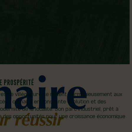
Superficie
98,17
E PROSPÉRITÉ
tres de villégiature se mêlent harmonieusement aux
scène culinaire en constante évolution et des
ernité de la localité. Son parc industriel, prêt à
ffre des opportunités pour une croissance économique