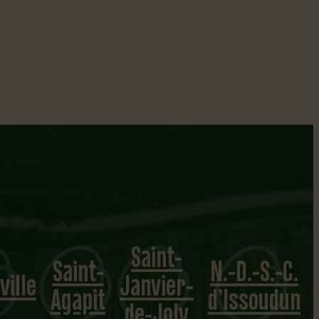
Saint-
Saint-
N.-D.-S.-C.
ville
Janvier-
Agapit
d’Issoudun
de-Joly