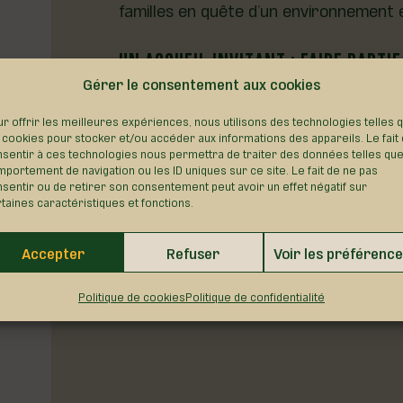
familles en quête d’un environnement 
UN ACCUEIL INVITANT : FAIRE PARTI
Gérer le consentement aux cookies
La municipalité de Saint-Apollinaire vo
collectivité en pleine croissance. Dans
r offrir les meilleures expériences, nous utilisons des technologies telles 
enviée tant par les jeunes que les moin
 cookies pour stocker et/ou accéder aux informations des appareils. Le fait
sentir à ces technologies nous permettra de traiter des données telles que
acteur de son développement dynamiqu
portement de navigation ou les ID uniques sur ce site. Le fait de ne pas
sentir ou de retirer son consentement peut avoir un effet négatif sur
PROGRAMME D'ACTIVITÉS
VOI
taines caractéristiques et fonctions.
Accepter
Refuser
Voir les préférenc
Politique de cookies
Politique de confidentialité