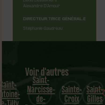
Alexandre D’Amour
DIRECTEUR.TRICE GÉNÉRAL.E
Stéphanie Gaudreau
Voir d'autres
Saint-
Saint-
Narcisse-
Sainte-
Saint-
municipalités
ntoine-
de-
Croix
Gilles
de-Tilly