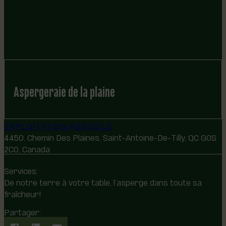
Aspergeraie de la plaine
EXPLOITATION AGRICOLE
4450, Chemin Des Plaines, Saint-Antoine-De-Tilly, QC G0S
2C0, Canada
Services:
De notre terre à votre table, l’asperge dans toute sa
fraîcheur!
Partager: