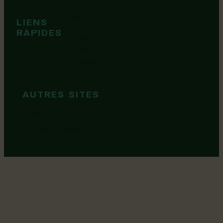
Territoire
Tops idées
LIENS
Cartes et
RAPIDES
brochures
Guide de
marque
AUTRES SITES
MRC Lotbinière
Goûtez Lotbinière