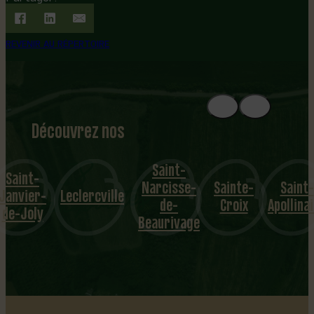
REVENIR AU RÉPERTOIRE
Découvrez nos
1
8
mu
Saint-
Saint-
Narcisse-
Sainte-
Saint-
nicipalités
Janvier-
Leclercville
de-
Croix
Apollina
de-Joly
Beaurivage