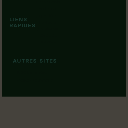
Événements
Territoire
Tops idées
LIENS
Cartes et
RAPIDES
brochures
Guide de
marque
AUTRES SITES
MRC Lotbinière
Goûtez Lotbinière