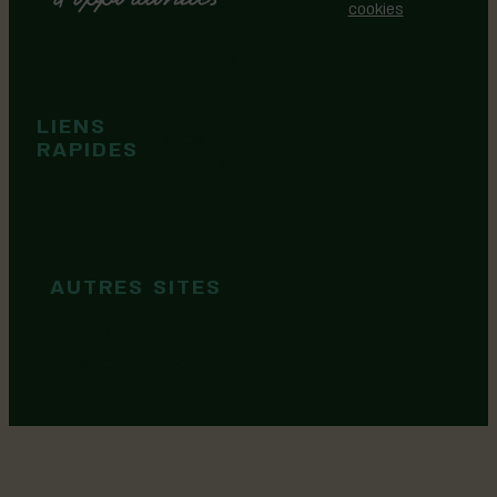
cookies
Événements
Territoire
Tops idées
LIENS
Cartes et
RAPIDES
brochures
Guide de
marque
AUTRES SITES
MRC Lotbinière
Goûtez Lotbinière