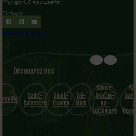
Transport, Grues Laurier
Partager:
REVENIR AU RÉPERTOIRE
Découvrez nos
1
8
mu
Sainte-
Sa
Saint-
Saint-
Val-
Agathe-
Narc
nicipalités
ercville
Sylvestre
Flavien
Alain
de-
d
Lotbinière
Beau