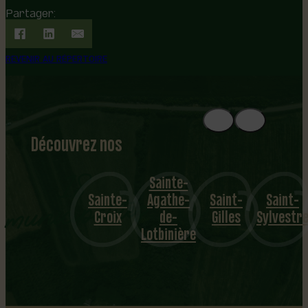
Partager:
REVENIR AU RÉPERTOIRE
Découvrez nos
1
8
mu
Sainte-
Sainte-
Agathe-
Saint-
Saint-
Saint
nicipalités
Croix
de-
Gilles
Sylvestre
Flavie
Lotbinière
…