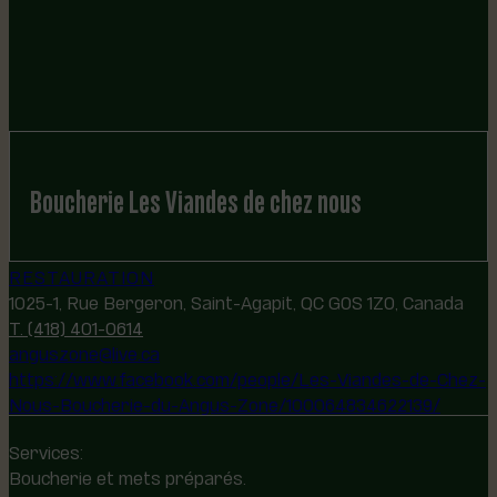
Boucherie Les Viandes de chez nous
RESTAURATION
1025-1, Rue Bergeron, Saint-Agapit, QC G0S 1Z0, Canada
T. (418) 401-0614
anguszone@live.ca
https://www.facebook.com/people/Les-Viandes-de-Chez-
Nous-Boucherie-du-Angus-Zone/100064834622139/
Services:
Boucherie et mets préparés.