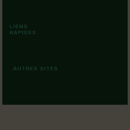
cookies
Événements
Territoire
Tops idées
LIENS
Cartes et
RAPIDES
brochures
Guide de
marque
AUTRES SITES
MRC Lotbinière
Goûtez Lotbinière