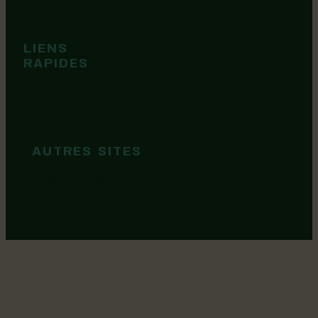
Événements
Territoire
Tops idées
LIENS
Cartes et
RAPIDES
brochures
Guide de
marque
AUTRES SITES
MRC Lotbinière
Goûtez Lotbinière