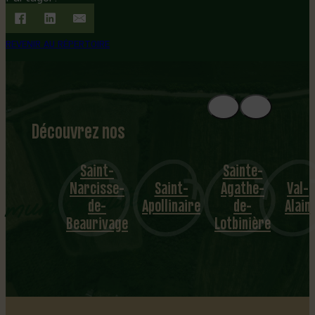
REVENIR AU RÉPERTOIRE
Découvrez nos
1
8
mu
Saint-
Sainte-
Narcisse-
Saint-
Agathe-
Val-
nicipalités
Le
de-
Apollinaire
de-
Alain
Beaurivage
Lotbinière