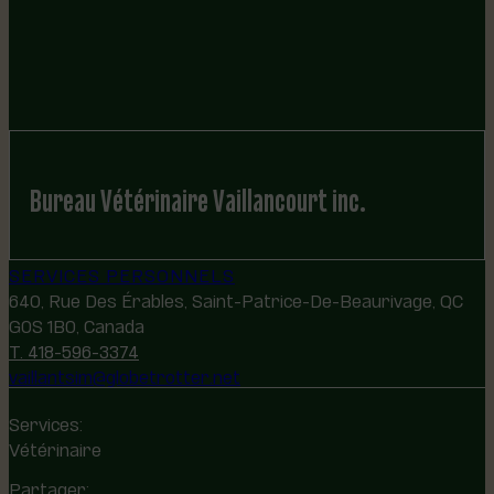
Bureau Vétérinaire Vaillancourt inc.
SERVICES PERSONNELS
640, Rue Des Érables, Saint-Patrice-De-Beaurivage, QC
G0S 1B0, Canada
T. 418-596-3374
vaillantsim@globetrotter.net
Services:
Vétérinaire
Partager: