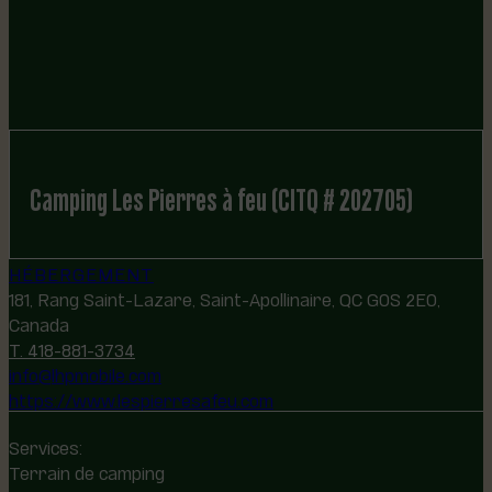
Camping Les Pierres à feu (CITQ # 202705)
HÉBERGEMENT
181, Rang Saint-Lazare, Saint-Apollinaire, QC G0S 2E0,
Canada
T. 418-881-3734
info@lhpmobile.com
https://www.lespierresafeu.com
Services:
Terrain de camping