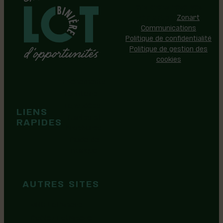
Tous droits réservés |
Réalisation:
Zonart
Communications
Politique de confidentialité
Politique de gestion des
cookies
Événements
Territoire
Tops idées
LIENS
Cartes et
RAPIDES
brochures
Guide de
marque
AUTRES SITES
MRC Lotbinière
Goûtez Lotbinière