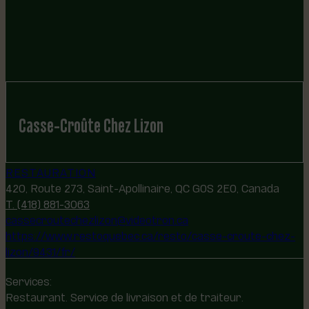
Casse-Croûte Chez Lizon
RESTAURATION
420, Route 273, Saint-Apollinaire, QC G0S 2E0, Canada
T. (418) 881-3063
cassecroutechezlizon@videotron.ca
https://www.restoquebec.ca/resto/casse-croute-chez-
lizon/9431/fr/
Services:
Restaurant. Service de livraison et de traiteur.