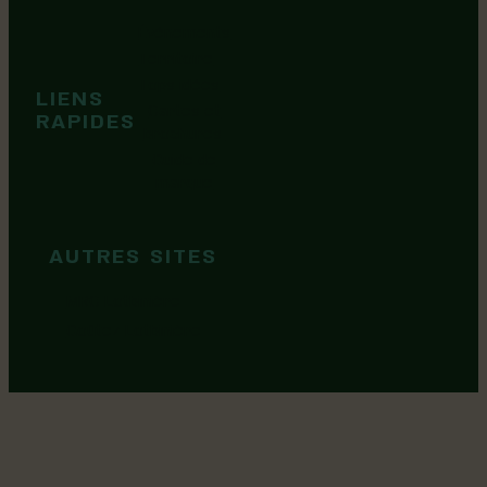
Événements
Territoire
Tops idées
LIENS
Cartes et
RAPIDES
brochures
Guide de
marque
AUTRES SITES
MRC Lotbinière
Goûtez Lotbinière