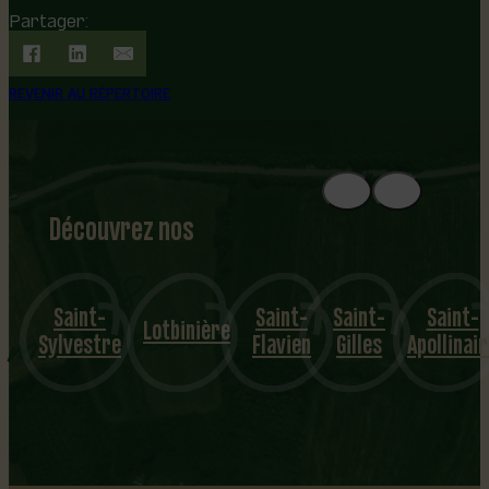
Partager:
REVENIR AU RÉPERTOIRE
Découvrez nos
1
8
mu
Saint-
Saint-
Saint-
Saint-
nicipalités
Lotbinière
Sylvestre
Flavien
Gilles
Apollinai