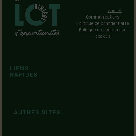
Région de Lotbinière © 2026 -
Tous droits réservés |
Réalisation:
Zonart
Communications
Politique de confidentialité
Politique de gestion des
cookies
Événements
Territoire
Tops idées
LIENS
Cartes et
RAPIDES
brochures
Guide de
marque
AUTRES SITES
MRC Lotbinière