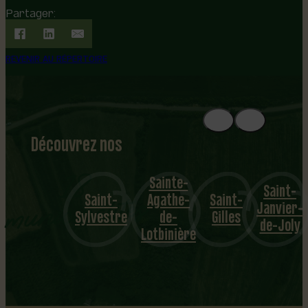
Partager:
REVENIR AU RÉPERTOIRE
Découvrez nos
1
8
mu
Sainte-
Sain
Saint-
Saint-
Agathe-
Saint-
Édoua
nicipalités
Janvier-
Sylvestre
de-
Gilles
de-
de-Joly
Lotbinière
Lotbin
…