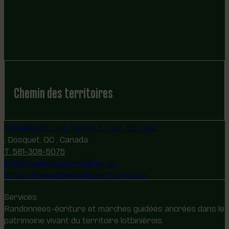
Chemin des territoires
COMMERCE DE GROS ET DE DÉTAIL
, Dosquet, QC , Canada
T. 581-308-5075
info@chemindesterritoires.ca
https://www.chemindesterritoires.ca
Services:
Randonnées-écriture et marches guidées ancrées dans le
patrimoine vivant du territoire lotbinièrois.