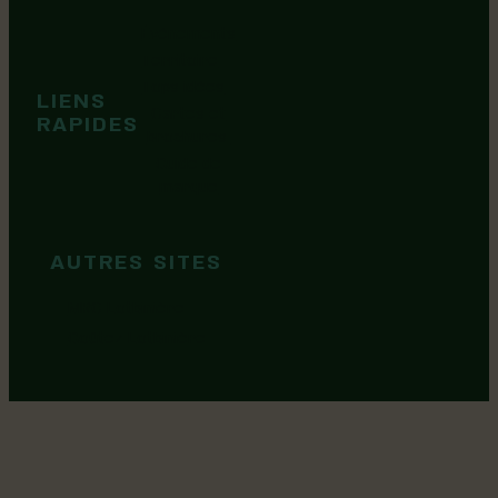
Événements
Territoire
Tops idées
LIENS
Cartes et
RAPIDES
brochures
Guide de
marque
AUTRES SITES
MRC Lotbinière
Goûtez Lotbinière