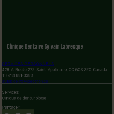
Clinique Dentaire Sylvain Labrecque
SERVICES PERSONNELS
428-A, Route 273, Saint-Apollinaire, QC G0S 2E0, Canada
T. (418) 881-3383
syllab.dent@videotron.ca
Services:
Clinique de denturologie
Partager: