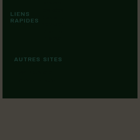
Territoire
Tops idées
LIENS
Cartes et
RAPIDES
brochures
Guide de
marque
AUTRES SITES
MRC Lotbinière
Goûtez Lotbinière