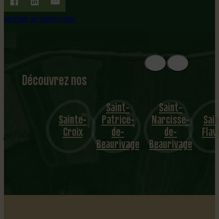
REVENIR AU RÉPERTOIRE
Découvrez nos
1
8
mu
Saint-
Saint-
Sainte-
Patrice-
Narcisse-
Saint-
Saint-
nicipalités
Croix
de-
de-
Flavien
Gilles
Beaurivage
Beaurivage