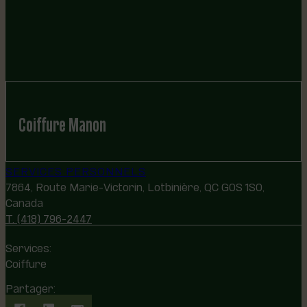
Coiffure Manon
SERVICES PERSONNELS
7864, Route Marie-Victorin, Lotbinière, QC G0S 1S0,
Canada
T. (418) 796-2447
Services:
Coiffure
Partager: