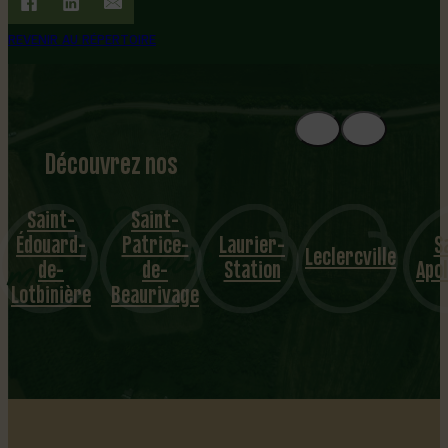
REVENIR AU RÉPERTOIRE
Découvrez nos
1
8
mu
Saint-
Patrice-
Laurier-
Saint-
Sain
nicipalités
Leclercville
de-
Station
Apollinaire
Flavi
Beaurivage
…