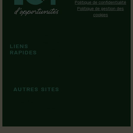
Politique de confidentialité
Politique de gestion des
cookies
Événements
Territoire
Tops idées
LIENS
Cartes et
RAPIDES
brochures
Guide de
marque
AUTRES SITES
MRC Lotbinière
Goûtez Lotbinière