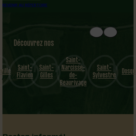
REVENIR AU RÉPERTOIRE
Découvrez nos
1
8
mu
Saint-
Saint-
Saint-
Narcisse-
Saint-
nicipalités
ville
Dosqu
Flavien
Gilles
de-
Sylvestre
Beaurivage
Restez informé!