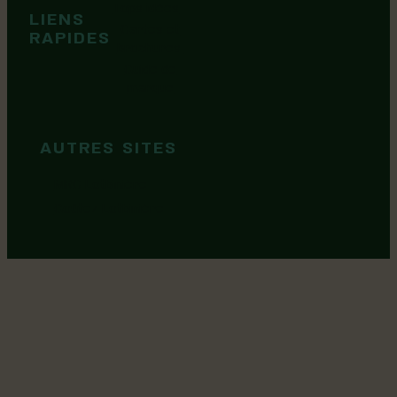
Tops idées
LIENS
Cartes et
RAPIDES
brochures
Guide de
marque
AUTRES SITES
MRC Lotbinière
Goûtez Lotbinière