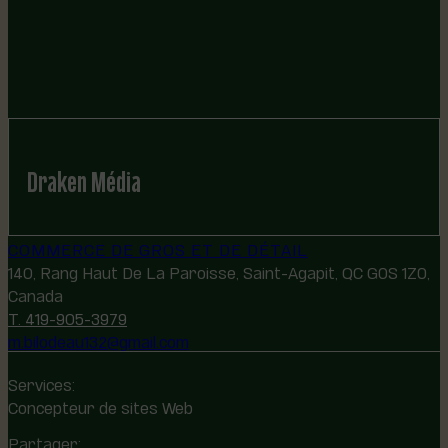
Draken Média
COMMERCE DE GROS ET DE DÉTAIL
140, Rang Haut De La Paroisse, Saint-Agapit, QC G0S 1Z0,
Canada
T. 419-905-3979
m.bilodeau132@gmail.com
Services:
Concepteur de sites Web
Partager: