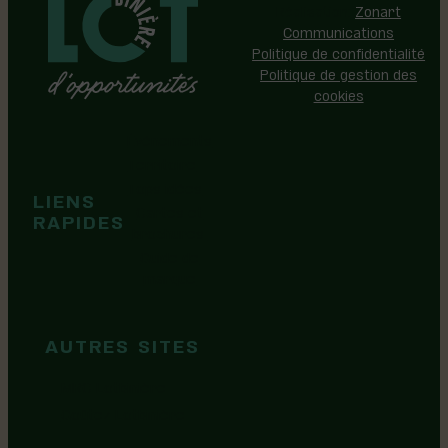
Réalisation:
Zonart
Communications
Politique de confidentialité
Politique de gestion des
cookies
Événements
Territoire
Tops idées
LIENS
Cartes et
RAPIDES
brochures
Guide de
marque
AUTRES SITES
MRC Lotbinière
Goûtez Lotbinière