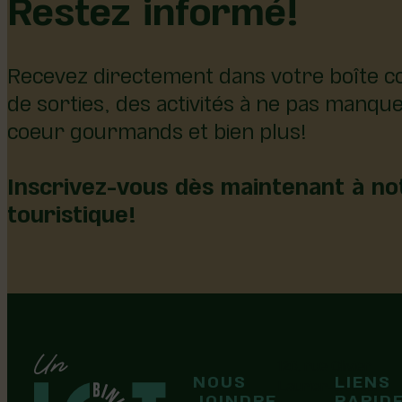
Restez informé!
Recevez directement dans votre boîte co
de sorties, des activités à ne pas manqu
coeur gourmands et bien plus!
Inscrivez-vous dès maintenant à not
touristique!
126, rue Olivier
NOUS
LIENS
F
F
Laurier-Station
JOINDRE
RAPID