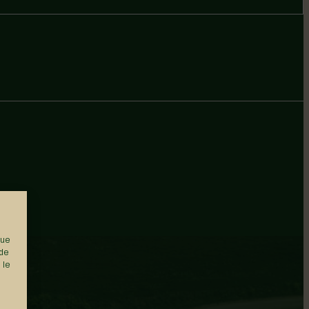
que
 de
 le