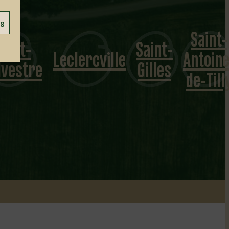
es
Saint-
Saint-
Saint-
Leclercville
Antoine
lvestre
Gilles
de-Till