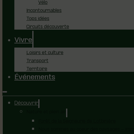
Vélo
Incontournables
Tops idées
Circuits découverte
Vivre
Loisirs et culture
Transport
Territoire
Événements
Découvrir
Nature et plein air
Forêt de la Seigneurie de Lotbinière
Nous sommes au coeur des paysages – immer