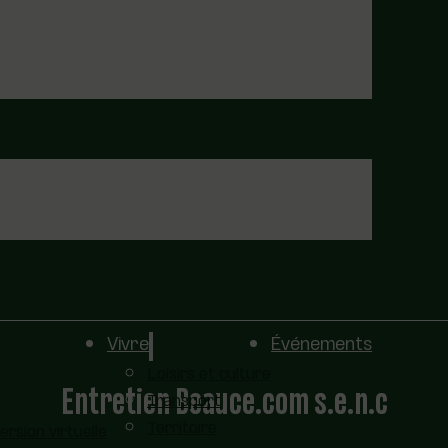
Vivre
Événements
Loisirs et culture
Entretien Beauce.com s.e.n.c
Transport
Territoire
sion virtuelle