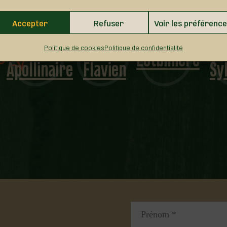
Accepter
Refuser
Voir les préférenc
Saint-
Saint-
Lotbinière
Politique de cookies
Politique de confidentialité
Apollinaire
Flavien
Sy