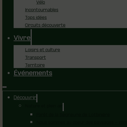
Vélo
Incontournables
Tops idées
Circuits découverte
Vivre
Loisirs et culture
Transport
Territoire
Événements
Découvrir
Nature et plein air
Forêt de la Seigneurie de Lotbinière
Nous sommes au coeur des paysages – immer