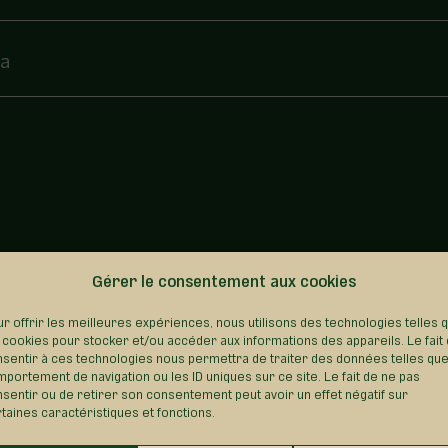
da
REVENIR AU RÉPERTOIRE
Gérer le consentement aux cookies
r offrir les meilleures expériences, nous utilisons des technologies telles 
 cookies pour stocker et/ou accéder aux informations des appareils. Le fait
sentir à ces technologies nous permettra de traiter des données telles que
portement de navigation ou les ID uniques sur ce site. Le fait de ne pas
sentir ou de retirer son consentement peut avoir un effet négatif sur
taines caractéristiques et fonctions.
Sainte-
Saint-