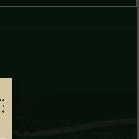
que
 de
 le