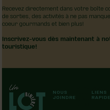
Recevez directement dans votre boîte co
de sorties, des activités à ne pas manqu
coeur gourmands et bien plus!
Inscrivez-vous dès maintenant à not
touristique!
126, rue Olivier
NOUS
LIENS
F
F
Laurier-Station
JOINDRE
RAPID
(Québec)
G0S 1N0