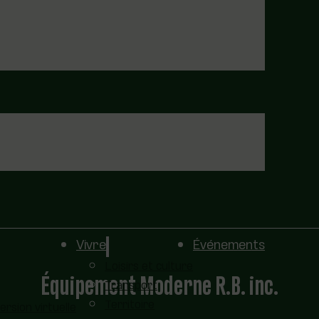
Vivre
Événements
Loisirs et culture
Équipement Moderne R.B. inc.
Transport
Territoire
sion virtuelle