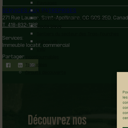
Paysages
SERVICES AUX ENTREPRISES
Quais
271 Rue Laurier, Saint-Apollinaire, QC G0S 2E0, Cana
Randonnée pédestre et raquette
T. 418-832-1188
Route bleue
Sentiers du secteur des Trois-Fourches
Services:
Haltes VR
Immeuble locatif, commercial
Vélo
Partager:
Incontournables
Tops idées
Circuits découverte
Pou
les
con
com
Découvrez nos
con
cer