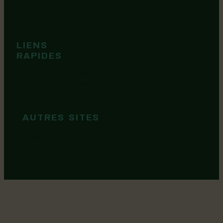
Événements
Territoire
Tops idées
LIENS
Cartes et
RAPIDES
brochures
Guide de
marque
AUTRES SITES
MRC Lotbinière
Goûtez Lotbinière