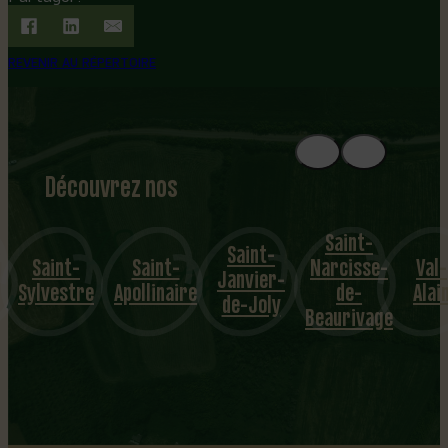
REVENIR AU RÉPERTOIRE
Découvrez nos
1
8
mu
Saint-
Saint-
Saint-
Saint-
Narcisse-
Val-
nicipalités
Janvier-
Sylvestre
Apollinaire
de-
Alai
de-Joly
Beaurivage