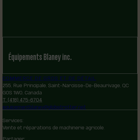
Équipements Blaney inc.
COMMERCE DE GROS ET DE DÉTAIL
255, Rue Principale, Saint-Narcisse-De-Beaurivage, QC
G0S 1W0, Canada
T. (418) 475-6704
equipementblaney@globetrotter.net
Services:
Vente et réparations de machinerie agricole.
Partager: