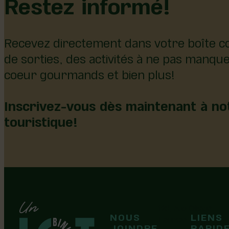
Restez informé!
Recevez directement dans votre boîte co
de sorties, des activités à ne pas manqu
coeur gourmands et bien plus!
Inscrivez-vous dès maintenant à not
touristique!
126, rue Olivier
NOUS
LIENS
F
F
Laurier-Station
JOINDRE
RAPID