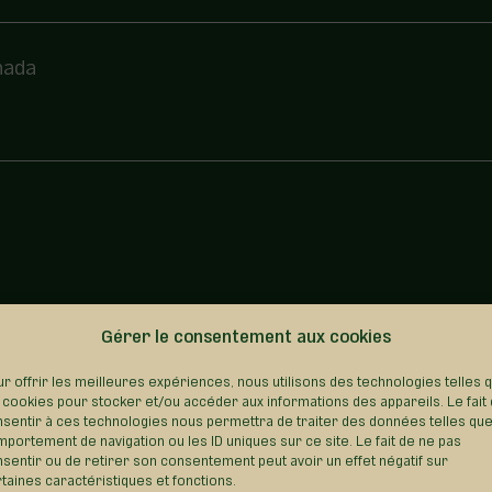
nada
Gérer le consentement aux cookies
REVENIR AU RÉPERTOIRE
r offrir les meilleures expériences, nous utilisons des technologies telles 
 cookies pour stocker et/ou accéder aux informations des appareils. Le fait
sentir à ces technologies nous permettra de traiter des données telles que
portement de navigation ou les ID uniques sur ce site. Le fait de ne pas
sentir ou de retirer son consentement peut avoir un effet négatif sur
taines caractéristiques et fonctions.