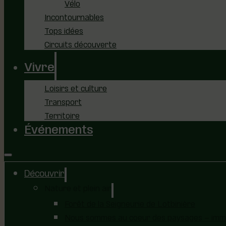
Vélo
Incontournables
Tops idées
Circuits découverte
Vivre
Loisirs et culture
Transport
Territoire
Événements
Découvrir
Nature et plein air
Forêt de la Seigneurie de Lotbinière
Nous sommes au coeur des paysages – immer