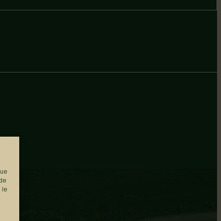
que
 de
 le