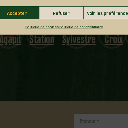
Accepter
Refuser
Voir les préférenc
Laurier-
Saint-
Sainte-
Val-
Politique de cookies
Politique de confidentialité
Station
Sylvestre
Croix
Alain
…