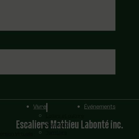
Vivre
Événements
Loisirs et culture
Escaliers Mathieu Labonté inc.
Transport
Territoire
sion virtuelle