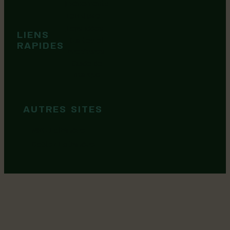
Événements
Territoire
Tops idées
LIENS
Cartes et
RAPIDES
brochures
Guide de
marque
AUTRES SITES
MRC Lotbinière
Goûtez Lotbinière