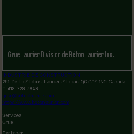
Grue Laurier Division de Béton Laurier Inc.
INDUSTRIE DE CONSTRUCTION
251, De La Station, Laurier-Station, QC G0S 1N0, Canada
T. 418-728-2848
grue@betonlaurier.com
https://www.betonlaurier.com
Services:
Grue
Partager: