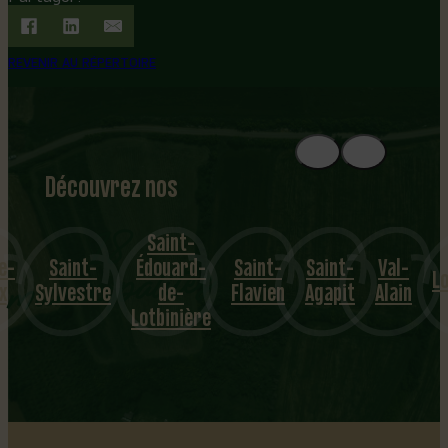
REVENIR AU RÉPERTOIRE
Découvrez nos
1
8
mu
Saint-
e-
Saint-
Édouard-
Saint-
Saint-
Val-
nicipalités
Lo
x
Sylvestre
de-
Flavien
Agapit
Alain
Lotbinière