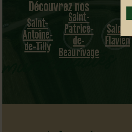
Découvrez nos
Saint-
Saint-
Patrice-
Saint-
1
8
m
u
ni
ci
p
alit
é
Antoine-
de-
Flavien
de-Tilly
s
Beaurivage