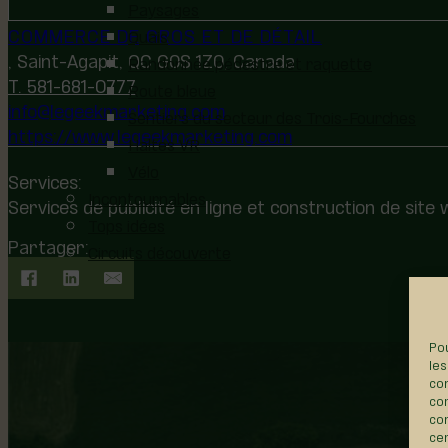
Paysages
COMMERCE DE GROS ET DE DÉTAIL
Quais
, Saint-Agapit, QC G0S 1Z0, Canada
Randonnée pédestre et raquette
T. 581-681-0777
Route bleue
info@legeekmarketing.com
Sentiers du secteur des Trois-Fourches
https://www.legeekmarketing.com
Haltes VR
Vélo
Services:
Incontournables
Services de publicité en ligne et construction de site
Tops idées
Partager:
Circuits découverte
Pou
les
con
com
con
cer