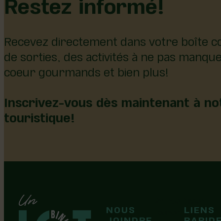
Restez informé!
Recevez directement dans votre boîte co
de sorties, des activités à ne pas manqu
coeur gourmands et bien plus!
Inscrivez-vous dès maintenant à not
touristique!
126, rue Olivier
NOUS
LIENS
F
F
Laurier-Station
JOINDRE
RAPID