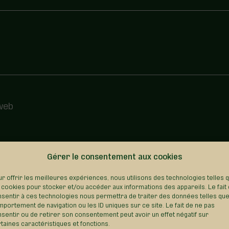
 web
Gérer le consentement aux cookies
REVENIR AU RÉPERTOIRE
r offrir les meilleures expériences, nous utilisons des technologies telles 
 cookies pour stocker et/ou accéder aux informations des appareils. Le fait
sentir à ces technologies nous permettra de traiter des données telles que
portement de navigation ou les ID uniques sur ce site. Le fait de ne pas
sentir ou de retirer son consentement peut avoir un effet négatif sur
taines caractéristiques et fonctions.