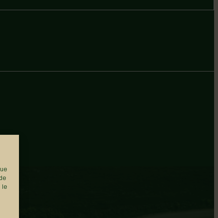
que
 de
 le