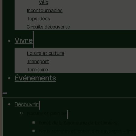
Vélo
Incontournables
Tops idées
Circuits découverte
Vivre
Loisirs et culture
Transport
Territoire
Événements
Découvrir
Nature et plein air
Forêt de la Seigneurie de Lotbinière
Nous sommes au coeur des paysages – immer