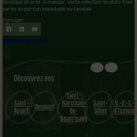
Boutique de prêt-à-manger, vaste sélection de plats frais
servis en portion individuelle ou familiale.
Partager:
REVENIR AU RÉPERTOIRE
Découvrez nos
1
8
mu
Saint-
int-
Narcisse-
Saint-
N.-D.-S.-C.
Sa
nicipalités
Dosquet
apit
de-
Gilles
d’Issoudun
Apoll
Beaurivage