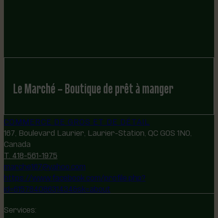
Le Marché – Boutique de prêt à manger
COMMERCE DE GROS ET DE DÉTAIL
167, Boulevard Laurier, Laurier-Station, QC G0S 1N0,
Canada
T. 418-561-1975
marche167@yahoo.com
https://www.facebook.com/profile.php?
id=61578408631434&sk=about
Services: