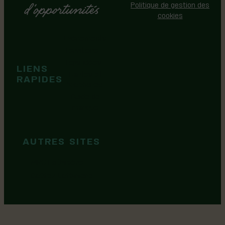
Politique de gestion des
cookies
Événements
Territoire
Tops idées
LIENS
Cartes et
RAPIDES
brochures
Guide de
marque
AUTRES SITES
MRC Lotbinière
Goûtez Lotbinière