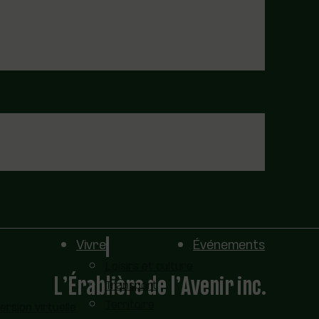
Vivre
Événements
Loisirs et culture
L’Érablière de l’Avenir inc.
Transport
Territoire
sion virtuelle