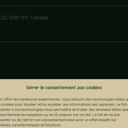
, QC G0S 1Y0, Canada
Gérer le consentement aux cookies
REVENIR AU RÉPERTOIRE
r offrir les meilleures expériences, nous utilisons des technologies telles 
 cookies pour stocker et/ou accéder aux informations des appareils. Le fait
sentir à ces technologies nous permettra de traiter des données telles que
portement de navigation ou les ID uniques sur ce site. Le fait de ne pas
sentir ou de retirer son consentement peut avoir un effet négatif sur
taines caractéristiques et fonctions.