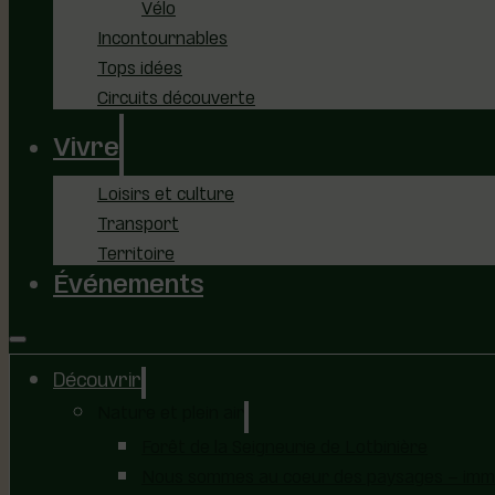
Vélo
Incontournables
Tops idées
Circuits découverte
Vivre
Loisirs et culture
Transport
Territoire
Événements
Découvrir
Nature et plein air
Forêt de la Seigneurie de Lotbinière
Nous sommes au coeur des paysages – immer