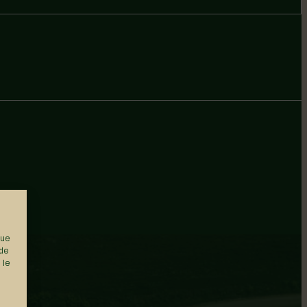
que
 de
 le