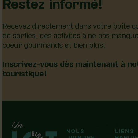
Restez informé!
Recevez directement dans votre boîte co
de sorties, des activités à ne pas manqu
coeur gourmands et bien plus!
Inscrivez-vous dès maintenant à not
touristique!
126, rue Olivier
NOUS
LIENS
F
F
Laurier-Station
JOINDRE
RAPID