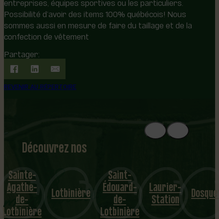
entreprises, équipes sportives ou les particuliers.
Possibilité d’avoir des items 100% québécois! Nous
sommes aussi en mesure de faire du taillage et de la
confection de vêtement
Partager:
REVENIR AU RÉPERTOIRE
Découvrez nos
1
8
mu
Sainte-
Saint-
Agathe-
Édouard-
Laurier-
nicipalités
Lotbinière
Dosque
de-
de-
Station
Lotbinière
Lotbinière