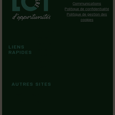
Communications
Politique de confidentialité
Politique de gestion des
cookies
Événements
Territoire
Tops idées
LIENS
Cartes et
RAPIDES
brochures
Guide de
marque
AUTRES SITES
MRC Lotbinière
Goûtez Lotbinière