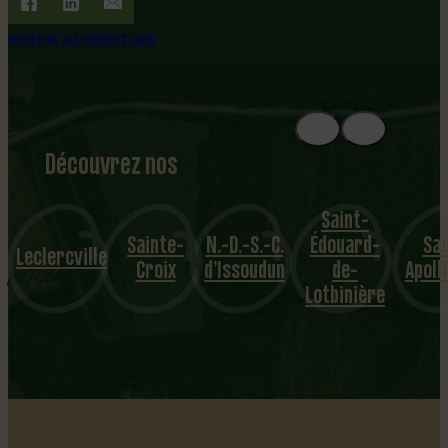
REVENIR AU RÉPERTOIRE
Découvrez nos
1
8
mu
Saint-
Sainte-
N.-D.-S.-C.
Édouard-
Sai
nicipalités
Leclercville
Croix
d’Issoudun
de-
Apoll
Lotbinière