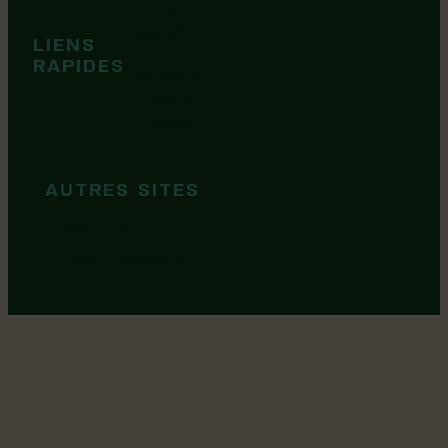
Territoire
Tops idées
LIENS
Cartes et
RAPIDES
brochures
Guide de
marque
AUTRES SITES
MRC Lotbinière
Goûtez Lotbinière