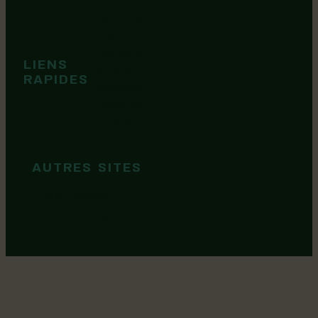
Événements
Territoire
Tops idées
LIENS
Cartes et
RAPIDES
brochures
Guide de
marque
AUTRES SITES
MRC Lotbinière
Goûtez Lotbinière