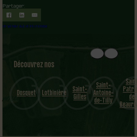
Partager:
REVENIR AU RÉPERTOIRE
Découvrez nos
1
8
mu
Sain
Saint-
Saint-
Patri
nicipalités
Dosquet
Lotbinière
Antoine-
Gilles
de-
de-Tilly
Beauri