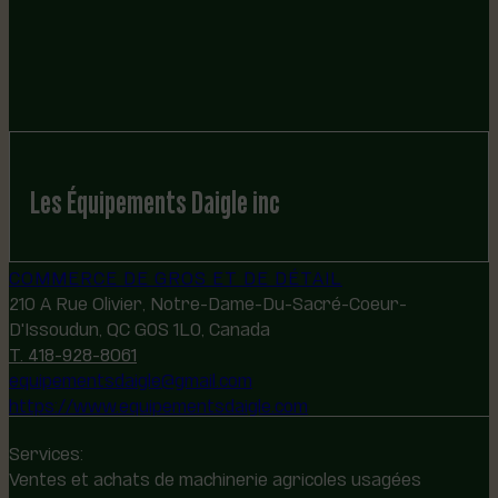
Les Équipements Daigle inc
COMMERCE DE GROS ET DE DÉTAIL
210 A Rue Olivier, Notre-Dame-Du-Sacré-Coeur-
D'Issoudun, QC G0S 1L0, Canada
T. 418-928-8061
equipementsdaigle@gmail.com
https://www.equipementsdaigle.com
Services:
Ventes et achats de machinerie agricoles usagées