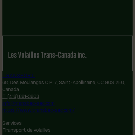
Les Volailles Trans-Canada inc.
TRANSPORT
68, Des Moulanges C.P. 7, Saint-Apollinaire, QC G0S 2E0,
Canada
T. (418) 881-3803
info@transbec-sec.com
https://www.transbec-sec.com/
Services:
Transport de volailles