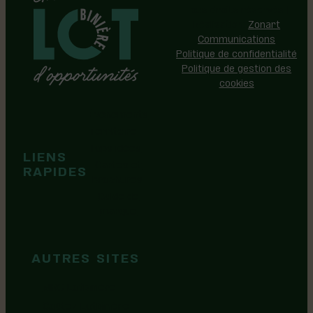
Tous droits réservés |
Réalisation:
Zonart
Communications
Politique de confidentialité
Politique de gestion des
cookies
Événements
Territoire
Tops idées
LIENS
Cartes et
RAPIDES
brochures
Guide de
marque
AUTRES SITES
MRC Lotbinière
Goûtez Lotbinière