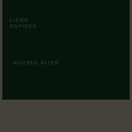
Événements
Territoire
Tops idées
LIENS
Cartes et
RAPIDES
brochures
Guide de
marque
AUTRES SITES
MRC Lotbinière
Goûtez Lotbinière