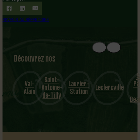
REVENIR AU RÉPERTOIRE
Découvrez nos
1
8
mu
S
Saint-
Val-
Laurier-
Pa
nicipalités
Antoine-
Leclercville
Alain
Station
de-Tilly
Bea