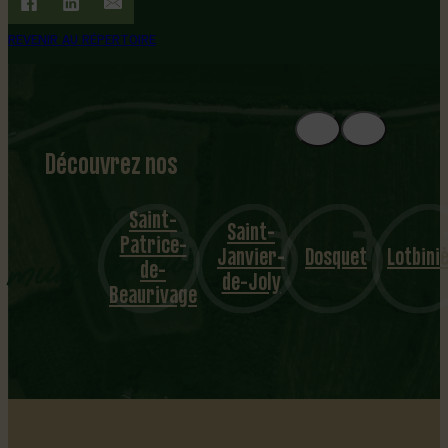
REVENIR AU RÉPERTOIRE
Découvrez nos
1
8
mu
Saint-
Saint-
Patrice-
Sa
nicipalités
Janvier-
Dosquet
Lotbinière
de-
Apoll
de-Joly
Beaurivage