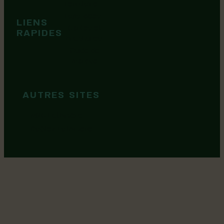
Territoire
Tops idées
LIENS
Cartes et
RAPIDES
brochures
Guide de
marque
AUTRES SITES
MRC Lotbinière
Goûtez Lotbinière