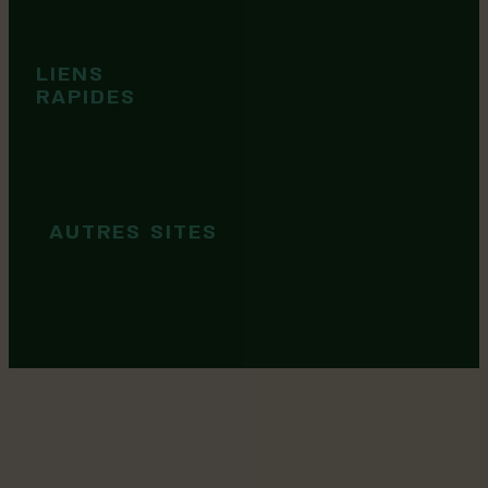
Événements
Territoire
Tops idées
LIENS
Cartes et
RAPIDES
brochures
Guide de
marque
AUTRES SITES
MRC Lotbinière
Goûtez Lotbinière