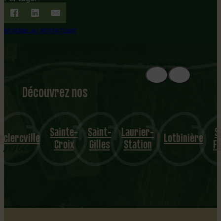
REVENIR AU RÉPERTOIRE
Découvrez nos
1
8
mu
Sainte-
Saint-
Laurier-
Saint
nicipalités
ercville
Lotbinière
Croix
Gilles
Station
Flavi