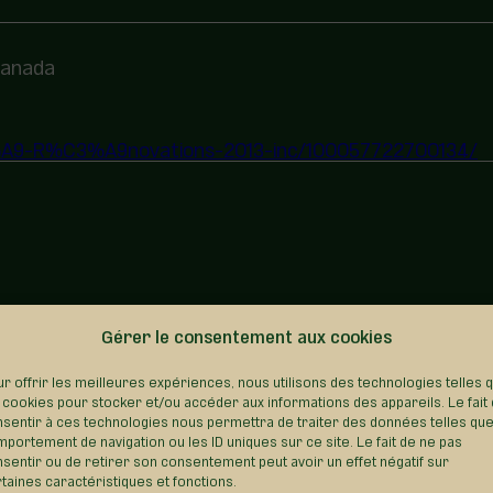
 Canada
A9-R%C3%A9novations-2013-inc/100057722700134/
Gérer le consentement aux cookies
REVENIR AU RÉPERTOIRE
r offrir les meilleures expériences, nous utilisons des technologies telles 
 cookies pour stocker et/ou accéder aux informations des appareils. Le fait
sentir à ces technologies nous permettra de traiter des données telles que
portement de navigation ou les ID uniques sur ce site. Le fait de ne pas
sentir ou de retirer son consentement peut avoir un effet négatif sur
taines caractéristiques et fonctions.