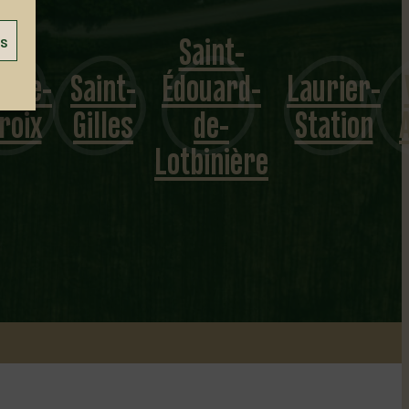
Saint-
es
inte-
Saint-
Édouard-
Laurier-
roix
Gilles
de-
Station
Lotbinière