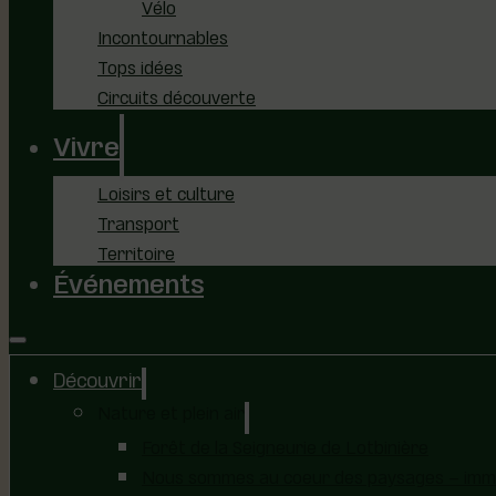
Vélo
Incontournables
Tops idées
Circuits découverte
Vivre
Loisirs et culture
Transport
Territoire
Événements
Découvrir
Nature et plein air
Forêt de la Seigneurie de Lotbinière
Nous sommes au coeur des paysages – immer