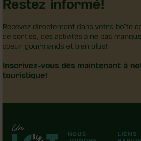
Restez informé!
Recevez directement dans votre boîte co
de sorties, des activités à ne pas manqu
coeur gourmands et bien plus!
Inscrivez-vous dès maintenant à not
touristique!
126, rue Olivier
NOUS
LIENS
F
F
Laurier-Station
JOINDRE
RAPID