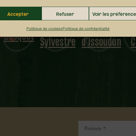
Accepter
Refuser
Voir les préférenc
Saint-
N.-D.-S.-C.
Sa
Dosquet
Politique de cookies
Politique de confidentialité
Sylvestre
d’Issoudun
C