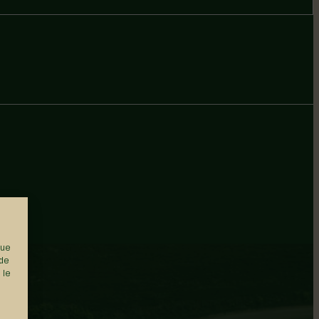
que
 de
 le